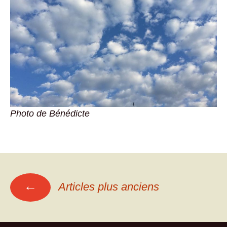
Photo de Bénédicte
Navigation
←
Articles plus anciens
des
articles