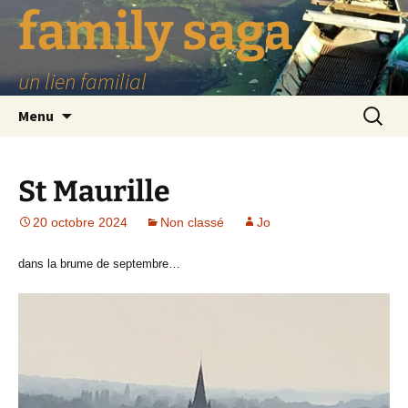
family saga
un lien familial
Aller
Recherch
Menu
au
contenu
St Maurille
20 octobre 2024
Non classé
Jo
dans la brume de septembre…